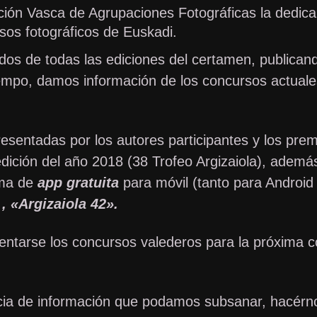
ación Vasca de Agrupaciones Fotográficas la dedi
rsos fotográficos de Euskadi.
ados de todas las ediciones del certamen, publica
empo, damos información de los concursos actuales 
resentadas por los autores participantes y los pre
ición del año 2018 (38 Trofeo Argizaiola), además
rma de
app
gratuita
para móvil (tanto para Androi
…
, «Argizaiola 42».
tarse los concursos valederos para la próxima co
ncia de información que podamos subsanar, hacérnos