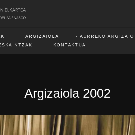
AK
ARGIZAIOLA
AURREKO ARGIZAIOL
ESKAINTZAK
KONTAKTUA
Argizaiola 2002