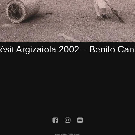
ésit Argizaiola 2002 – Benito Can